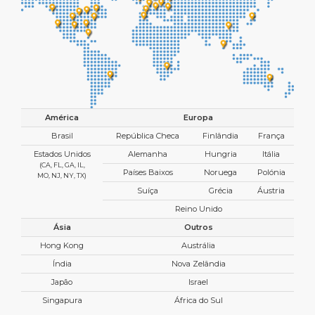
América
Europa
Brasil
República Checa
Finlândia
França
Estados Unidos
Alemanha
Hungria
Itália
(CA, FL, GA, IL,
Países Baixos
Noruega
Polónia
MO, NJ, NY, TX)
Suíça
Grécia
Áustria
Reino Unido
Ásia
Outros
Hong Kong
Austrália
Índia
Nova Zelândia
Japão
Israel
Singapura
África do Sul