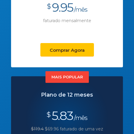
9.95
$
/mês
faturado mensalmente
Comprar Agora
MAIS POPULAR
Plano de 12 meses
5.83
$
/mês
$119.4
$69.96 faturado de uma vez