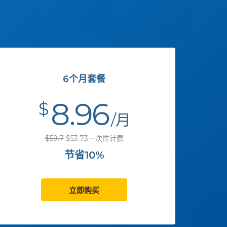
6个月套餐
8.96
$
/月
$59.7
$53.73一次性计费
节省10%
立即购买