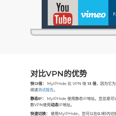
对比VPN的优势
快13倍：
MyIPHide 比 VPN 快
13 倍
，因为它为
阅读
测试报告
。
静态IP：
MyIPHide 使用静态IP地址。您总是
数VPN使用
动态
IP地址。
快速切换：
使用MyIPHide，您可以在
0.1
秒内切