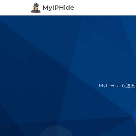
MyIPHide
MyIPHide以