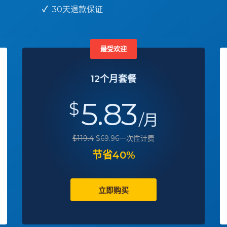
✓
30天退款保证
最受欢迎
12个月套餐
5.83
$
/月
$119.4
$69.96一次性计费
节省40%
立即购买