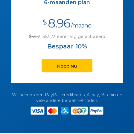
6-maanden plan
8.96
$
/maand
$59.7
$53.73 eenmalig gefactureerd
Bespaar 10%
Koop Nu
Wij accepteren PayPal, creditcards, Alipay, Bitcoin en
vele andere betaalmethoden.