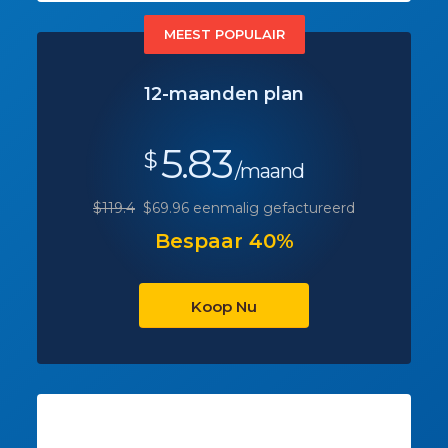
MEEST POPULAIR
12-maanden plan
5.83
$
/maand
$119.4
$69.96 eenmalig gefactureerd
Bespaar 40%
Koop Nu