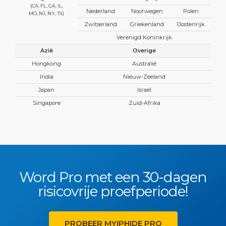
(CA, FL, GA, IL,
Nederland
Noorwegen
Polen
MO, NJ, NY, TX)
Zwitserland
Griekenland
Oostenrijk
Verenigd Koninkrijk
Azië
Overige
Hongkong
Australië
India
Nieuw-Zeeland
Japan
Israël
Singapore
Zuid-Afrika
Word Pro met een 30-dagen
risicovrije proefperiode!
PROBEER MYIPHIDE PRO