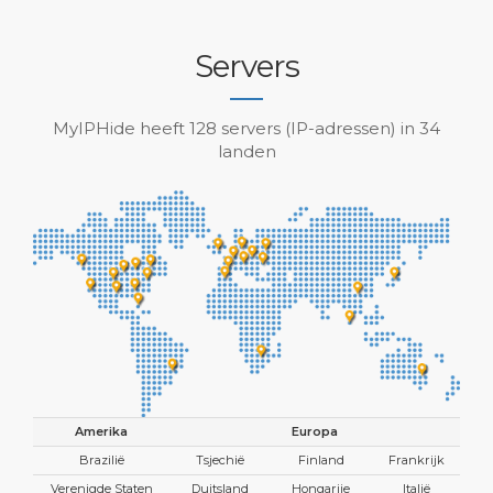
Servers
MyIPHide heeft 128 servers (IP-adressen) in 34
landen
Amerika
Europa
Brazilië
Tsjechië
Finland
Frankrijk
Verenigde Staten
Duitsland
Hongarije
Italië