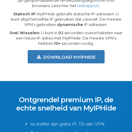
zijn geoptimaliseerde versleutelingsalgoritme voor
browsers. Lees hier het
testrapport
.
Statisch IP:
MyIPHide gebruikt statische IP-adressen. U
kunt altijd hetzelfde IP gebruiken dat u bevalt. De meeste
VPN's gebruiken
dynamische
IP-adressen.
Snel Wisselen:
U kunt in
0,1
seconden overschakelen naar
een nieuw IP-adres met MyIPHide. De meeste VPN's
hebben
10+
seconden nodig.
DOWNLOAD MYIPHIDE
Ontgrendel premium IP, de
echte snelheid van MyIPHide
✓
4x sneller dan gratis IP, 13x dan VPN