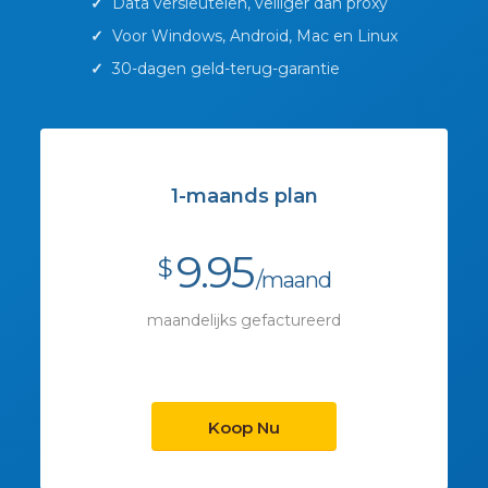
✓
Data versleutelen, veiliger dan proxy
✓
Voor Windows, Android, Mac en Linux
✓
30-dagen geld-terug-garantie
1-maands plan
9.95
$
/maand
maandelijks gefactureerd
Koop Nu