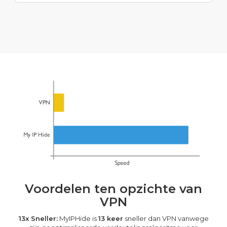
Voordelen ten opzichte van
VPN
13x Sneller:
MyIPHide is
13 keer
sneller dan VPN vanwege