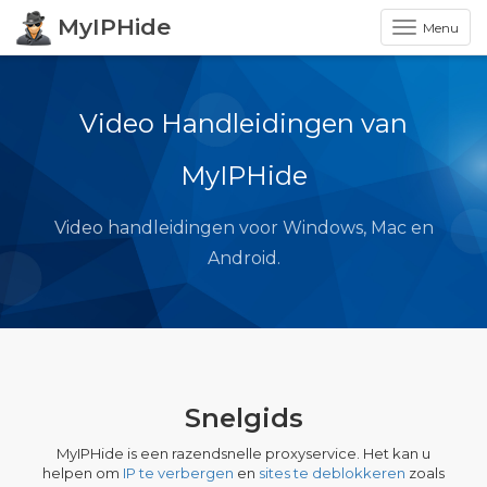
MyIPHide
Menu
Video Handleidingen van
MyIPHide
Video handleidingen voor Windows, Mac en
Android.
Snelgids
MyIPHide is een razendsnelle proxyservice. Het kan u
helpen om
IP te verbergen
en
sites te deblokkeren
zoals