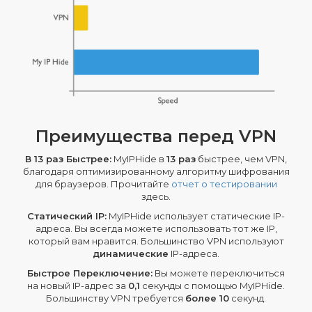
Преимущества перед VPN
В 13 раз Быстрее:
MyIPHide в
13 раз
быстрее, чем VPN,
благодаря оптимизированному алгоритму шифрования
для браузеров. Прочитайте
отчет о тестировании
здесь.
Статический IP:
MyIPHide использует статические IP-
адреса. Вы всегда можете использовать тот же IP,
который вам нравится. Большинство VPN используют
динамические
IP-адреса.
Быстрое Переключение:
Вы можете переключиться
на новый IP-адрес за
0,1
секунды с помощью MyIPHide.
Большинству VPN требуется
более 10
секунд.