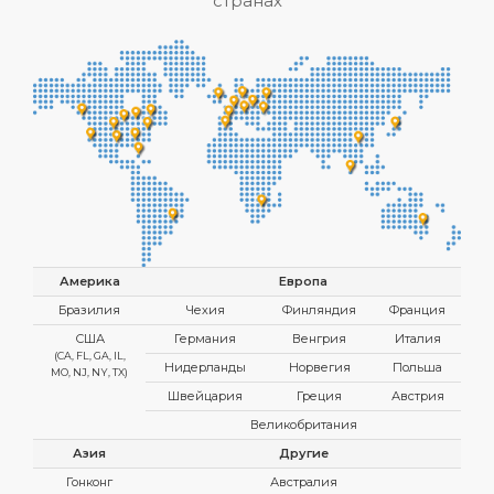
странах
Америка
Европа
Бразилия
Чехия
Финляндия
Франция
США
Германия
Венгрия
Италия
(CA, FL, GA, IL,
Нидерланды
Норвегия
Польша
MO, NJ, NY, TX)
Швейцария
Греция
Австрия
Великобритания
Азия
Другие
Гонконг
Австралия