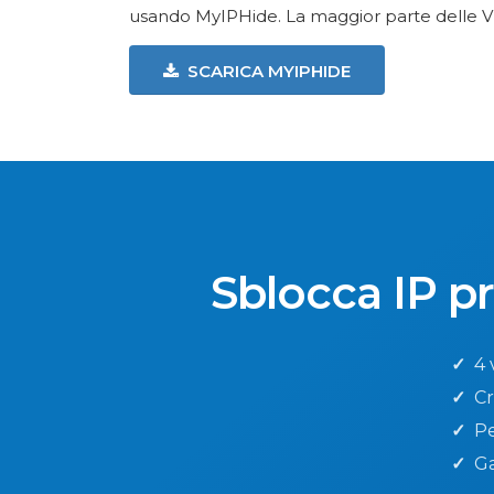
usando MyIPHide. La maggior parte delle 
SCARICA MYIPHIDE
Sblocca IP p
✓
4 v
✓
Cri
✓
Pe
✓
Gar