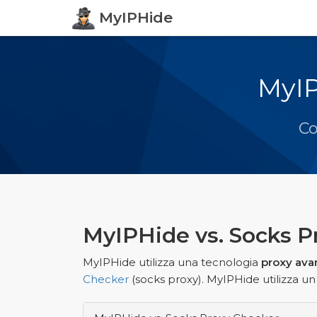
MyIPHide
MyIP
Co
MyIPHide vs. Socks P
MyIPHide utilizza una tecnologia
proxy ava
Checker
(socks proxy). MyIPHide utilizza u