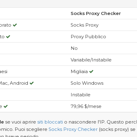
Socks Proxy Checker
iorato
Socks Proxy
ato
Proxy Pubblico
No
Variabile/Instabile
aesi
Migliaia
Mac, Android
Solo Windows
Instabile
se
79,96 $/mese
de
se vuoi aprire
siti bloccati
o nascondere l'IP. Questo per
omico. Puoi scegliere
Socks Proxy Checker
(socks proxy) se 
r un breve periodo.