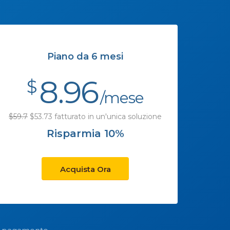
Piano da 6 mesi
8.96
$
/mese
$59.7
$53.73 fatturato in un'unica soluzione
Risparmia 10%
Acquista Ora