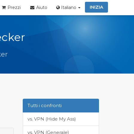
INIZIA
Prezzi
Aiuto
Italiano
ecker
ker
Tutti i confronti
vs. VPN (Hide My Ass)
vs. VPN (Generale)