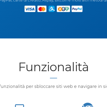
yPal, carte di credito, Alipay, Bitcoin e molti altri metodi
Funzionalità
funzionalità per sbloccare siti web e navigare in s