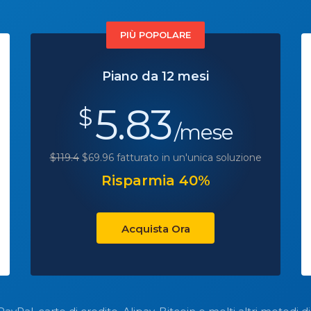
PIÙ POPOLARE
Piano da 12 mesi
5.83
$
/mese
$119.4
$69.96 fatturato in un'unica soluzione
Risparmia 40%
Acquista Ora