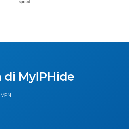
à di MyIPHide
la VPN