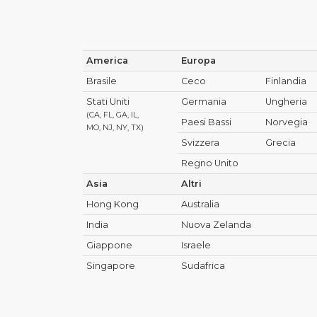
America
Europa
Brasile
Ceco
Finlandia
Stati Uniti
Germania
Ungheria
(CA, FL, GA, IL,
Paesi Bassi
Norvegia
MO, NJ, NY, TX)
Svizzera
Grecia
Regno Unito
Asia
Altri
Hong Kong
Australia
India
Nuova Zelanda
Giappone
Israele
Singapore
Sudafrica