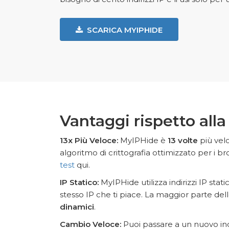
SCARICA MYIPHIDE
Vantaggi rispetto all
13x Più Veloce:
MyIPHide è
13 volte
più velo
algoritmo di crittografia ottimizzato per i br
test
qui.
IP Statico:
MyIPHide utilizza indirizzi IP stat
stesso IP che ti piace. La maggior parte dell
dinamici
.
Cambio Veloce:
Puoi passare a un nuovo ind