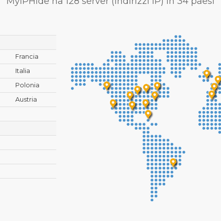
MyIPHide ha 128 server (indirizzi IP) in 34 paesi
Francia
Italia
Polonia
Austria