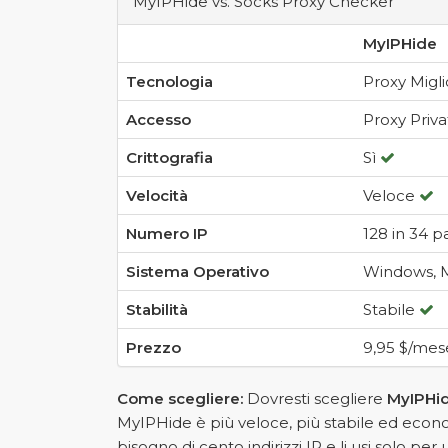
MyIPHide vs. Socks Proxy Checker
MyIPHide
Tecnologia
Proxy Migl
Accesso
Proxy Priv
Crittografia
Sì
Velocità
Veloce
Numero IP
128 in 34 p
Sistema Operativo
Windows, 
Stabilità
Stabile
Prezzo
9,95 $/me
Come scegliere:
Dovresti scegliere
MyIPHi
MyIPHide è più veloce, più stabile ed econ
bisogno di cento indirizzi IP e li usi solo pe